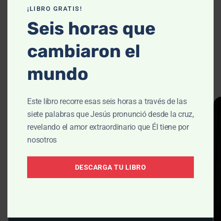
¡LIBRO GRATIS!
Seis horas que
cambiaron el
Abre la Biblia - la
mundo
Ver todas las
Historia
sesiones
Este libro recorre esas seis horas a través de las
siete palabras que Jesús pronunció desde la cruz,
revelando el amor extraordinario que Él tiene por
nosotros
DESCARGA TU LIBRO