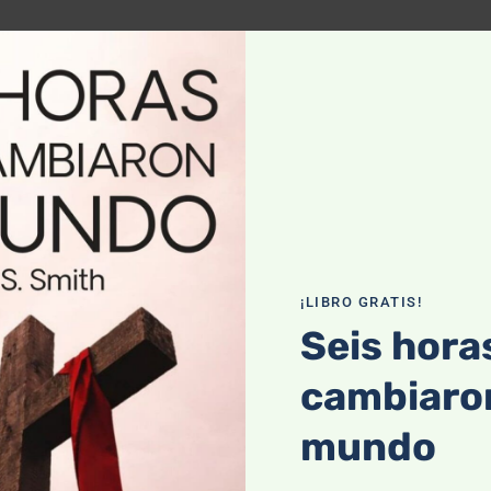
 santo nombre.
us beneficios.
 sino la gracia eterna que Dios nos ha mostrado en Jesucristo.
tables para la gratitud.
¡LIBRO GRATIS!
Seis hora
cambiaron
artir la herencia de los santos en la Luz.
mundo