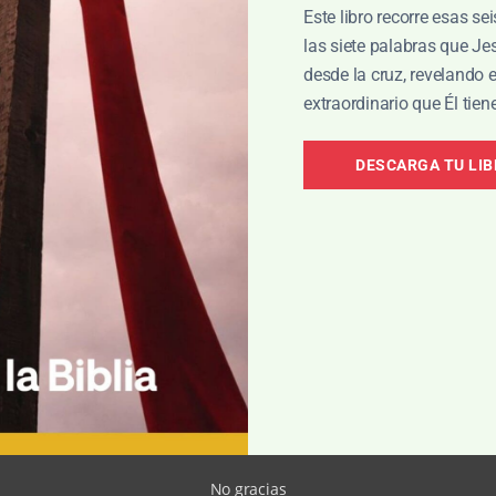
Este libro recorre esas se
las siete palabras que J
desde la cruz, revelando 
extraordinario que Él tien
sículos es sencillo: quien da con generosidad y alegría,
ete es darte siempre lo necesario para que sigas siendo de
DESCARGA TU LI
onsecuencia eso despierta una inmensa gratitud hacia Él. Al
refleja el regalo supremo de Jesús, quien siendo rico se hizo
o, que nos ha bendecido con toda bendición espiritual en los
No gracias