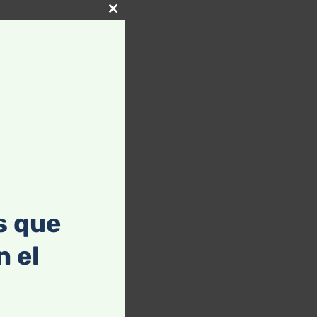
Close
this
module
s que
 el