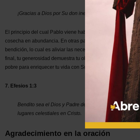
¡Gracias a Dios por Su don inefable!
El principio del cual Pablo viene hablando antes de estos ver
cosecha en abundancia. En otras palabras, lo que Dios prom
bendición, lo cual es aliviar las necesidades de otros y en c
final, tu generosidad demuestra tu obediencia al evangelio y 
pobre para enriquecer tu vida con Su presencia.
7. Efesios 1:3
Bendito sea el Dios y Padre de nuestro Señor Jesucrist
lugares celestiales en Cristo.
Agradecimiento en la oración