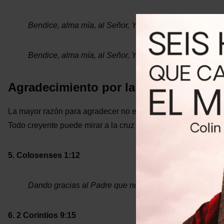
Bendice, alma mía, al Señor, Y bendiga todo mi ser Su
Bendice, alma mía, al Señor, Y no olvides ninguno de S
Agradecimiento por la salvación
La mayor razón para agradecer no es una bendición temporal,
Todo creyente puede mirar a la cruz y encontrar motivos inago
5. Colosenses 1:12
Dando gracias al Padre que nos ha capacitado para comp
6. 2 Corintios 9:15