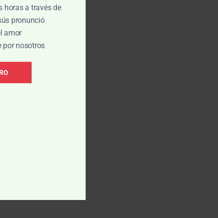
is horas a través de
esús pronunció
el amor
e por nosotros
BRO