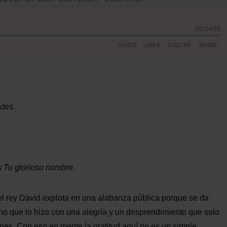
des.
s Tu glorioso nombre.
el rey David explota en una alabanza pública porque se da
ino que lo hizo con una alegría y un desprendimiento que solo
nes. Con eso en mente la gratitud aquí no es un simple