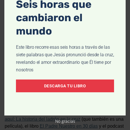
Seis horas que
cambiaron el
mundo
Este libro recorre esas seis horas a través de las
siete palabras que Jesús pronunció desde la cruz,
Colin Smith
revelando el amor extraordinario que Él tiene por
nosotros
Fundador y Pastor de Enseñanza
DESCARGA TU LIBRO
Colin Smith es el pastor emérito en The Orchard
Evangelical Free Church, en los suburbios de Chicago, y
es un miembro del concilio de The Gospel Coalition. Es
autor de varios libros, entre ellos
El cielo, cómo llegué
aquí: La historia del ladrón en la cruz
(que también es una
No gracias
película), el libro
El Padre Nuestro en 30 días
y el podcast