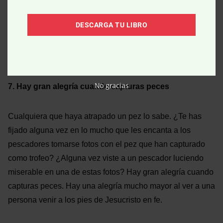
cangrejos en el Mar de Bering. Es uno de los trabajos más
peligrosos del mundo. Lee el libro de los Hechos y
DESCARGA TU LIBRO
encontrarás que el evangelismo precursor también es muy
peligroso. La mejor pesca se da menudo en las aguas
más difíciles.
No gracias
7. Hay gran alegría cuando capturas peces
Cualquiera que haya atrapado un pez lo sabe. ¿Te has
fijado alguna vez en lo mucho que les encanta a los
pescadores tomarse fotos con el pez que han capturado
como trofeo? ¿Alguna vez viste a un pescador luciendo
miserable en una de estas fotos? Hay gran alegría cuando
capturas peces. Hay una alegría mucho mayor al ver a una
persona venir a los pies de Jesucristo en fe.