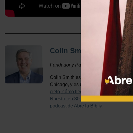
Colin Smith
Fundador y Pastor de Enseñanza
Colin Smith es el pastor emérito en Th
Chicago, y es un miembro del concilio d
cielo, cómo llegué aquí: La historia del 
Nuestro en 30 días
y el podcast
Una cam
podcast de Abre la Biblia
.