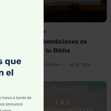
module
ARTÍCULO
Cinco bendiciones de
marcar tu Biblia
s que
Kevin Halloran
|
Jul 26, 2026
 el
is horas a través de
esús pronunció
el amor