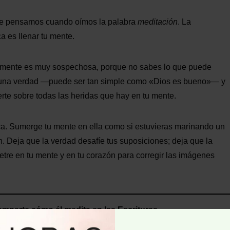
nte pensamos cuando oímos la palabra
meditación
. La
a es llenar tu mente.
tu mente es muy sospechosa, porque no sabes lo que puede
con una verdad —puede ser tan simple como «Dios es bueno»— y
te sobre todas las heridas que hay en tu mente.
ca. Sumerge tu mente en ella como si estuvieras marinando un
n. Deja que la verdad desafíe tus suposiciones; deja que la
etre en tu mente y en tu corazón para corregir las imágenes
comparte cómo él medita en las Escrituras.