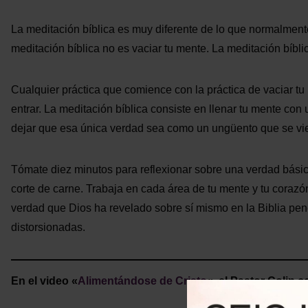
La meditación bíblica es muy diferente de lo que normalme
meditación bíblica no es vaciar tu mente. La meditación bíblic
Cualquier práctica que comience con la práctica de vaciar 
entrar. La meditación bíblica consiste en llenar tu mente 
dejar que esa única verdad sea como un ungüento que se vier
Tómate diez minutos para reflexionar sobre una verdad bási
corte de carne. Trabaja en cada área de tu mente y tu corazó
verdad que Dios ha revelado sobre sí mismo en la Biblia pen
distorsionadas.
En el video «
Alimentándose de Cristo
«, el Pastor Colin 