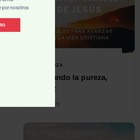
e por nosotros
BRO
ENSEÑANZA
Cultivando la pureza,
Parte 2
e
Jun 16, 2026