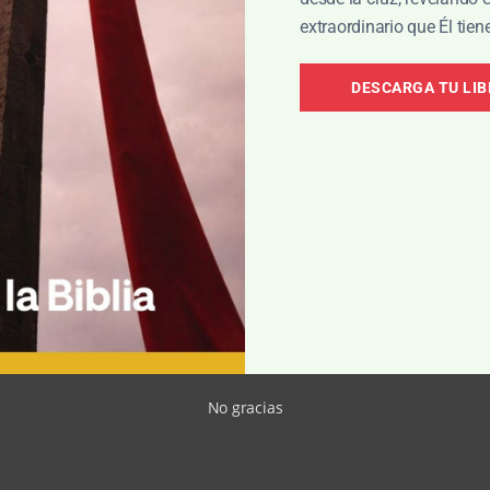
extraordinario que Él tien
DESCARGA TU LI
e Orchard Evangelical Free Church, en los suburbios de
e The Gospel Coalition. Es autor de varios libros, entre ellos
El
ladrón en la cruz
(que también es una película), el libro
El Padr
inata por la historia bíblica
. Escucha su enseñanza en
el
No gracias