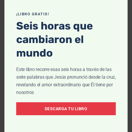
¡LIBRO GRATIS!
Seis horas que
cambiaron el
mundo
ENSEÑANZA
Cultivando la paz, Parte 2
Este libro recorre esas seis horas a través de las
Jun 22, 2026
siete palabras que Jesús pronunció desde la cruz,
revelando el amor extraordinario que Él tiene por
nosotros
DESCARGA TU LIBRO