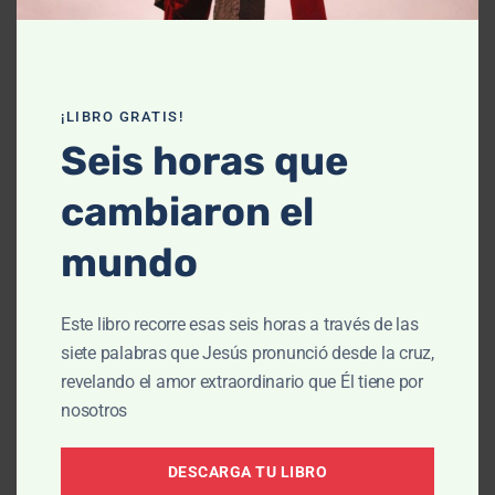
¡LIBRO GRATIS!
Seis horas que
cambiaron el
ENSEÑANZA
mundo
Disfruta la bendición de Dios,
Parte 2
Este libro recorre esas seis horas a través de las
siete palabras que Jesús pronunció desde la cruz,
Jul 30, 2026
revelando el amor extraordinario que Él tiene por
nosotros
DESCARGA TU LIBRO