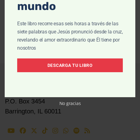
mundo
El pecado sigue siendo tu enemigo, pero ya no te
Este libro recorre esas seis horas a través de las
domina.
siete palabras que Jesús pronunció desde la cruz,
revelando el amor extraordinario que Él tiene por
nosotros
DESCARGA TU LIBRO
P.O. Box 3454
No gracias
Barrington, IL 60011