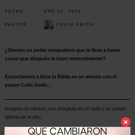
FECHA
ENE 10, 2024
PASTOR
COLIN SMITH
¿Sientes un poder compulsivo que te lleva a hacer
cosas que después te traen remordimiento?
Escuchemos a Abre la Biblia en un minuto con el
pastor Colin Smith…
Imagina un camino, con una jaula en un lado y un campo
abierto en el otro.
Clo
this