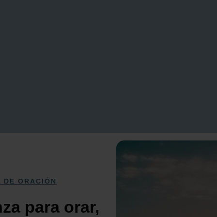
A DE ORACIÓN
za para orar,