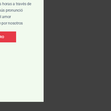
is horas a través de
esús pronunció
el amor
e por nosotros
BRO
.