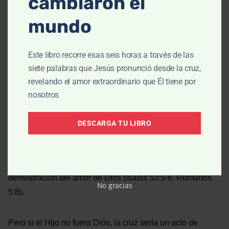
cambiaron el
mundo
Si el Hijo no fuera Dios, no podríamos conocer al Padre.
Lo mejor que podríamos decir sería que alguien que
Este libro recorre esas seis horas a través de las
estaba con el Padre vino a hablarnos de Él. Eso
siete palabras que Jesús pronunció desde la cruz,
convertiría a Jesús en un ángel o un profeta, pero Jesús
revelando el amor extraordinario que Él tiene por
dice: «el que me ha visto a Mí, ha visto al Padre» (14:9).
nosotros
La cruz: ¿Un acto de crueldad o un regalo de amor?
DESCARGA TU LIBRO
La Biblia nos dice que el Padre cargó la culpa y el castigo
de nuestros pecados sobre Su Hijo, y que esto fue una
demostración del amor de Dios (Isaías 53:5-6; Romanos
No gracias
5:8).
Pero si el Hijo no fuera Dios, la cruz sería un acto de