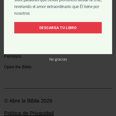
revelando el amor extraordinario que Él tiene por
Una caminata por la historia bíblica
nosotros
Boletín
DESCARGA TU LIBRO
Donar
Medios y emisoras
Permisos
No gracias
Open the Bible
© Abre la Biblia 2026
Política de Privacidad