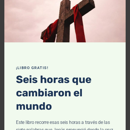
Declaración de fe
Contáctanos
Recursos
Enseñanza
Podcasts
¡LIBRO GRATIS!
Artículos
Seis horas que
Cursos
cambiaron el
Libros
mundo
El cielo, cómo llegué aquí (Película)
Este libro recorre esas seis horas a través de las
Un vuelo por la historia bíblica
siete palabras que Jesús pronunció desde la cruz,