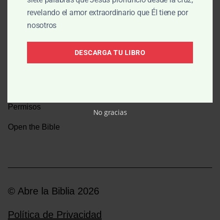
revelando el amor extraordinario que Él tiene por
Una caminata por la historia bíblica
nosotros
Boletín
DESCARGA TU LIBRO
Donar
Medios y emisoras
Permisos
No gracias
Open the Bible
© Abre la Biblia 2026
Política de Privacidad