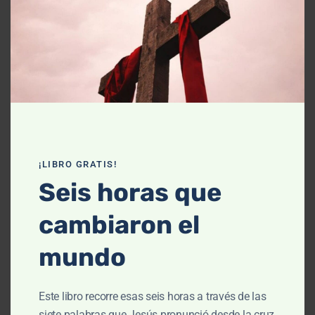
Declaración de fe
Contáctanos
Recursos
Enseñanza
Podcasts
¡LIBRO GRATIS!
Artículos
Seis horas que
Cursos
cambiaron el
Libros
mundo
El cielo, cómo llegué aquí (Película)
Este libro recorre esas seis horas a través de las
Un vuelo por la historia bíblica
siete palabras que Jesús pronunció desde la cruz,