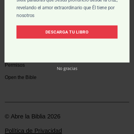
revelando el amor extraordinario que Él tiene por
Una caminata por la historia bíblica
nosotros
Boletín
DESCARGA TU LIBRO
Donar
Medios y emisoras
Permisos
No gracias
Open the Bible
© Abre la Biblia 2026
Política de Privacidad