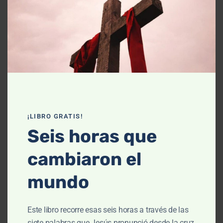
Declaración de fe
Contáctanos
Recursos
Enseñanza
Podcasts
¡LIBRO GRATIS!
Artículos
Seis horas que
Cursos
cambiaron el
Libros
mundo
El cielo, cómo llegué aquí (Película)
Este libro recorre esas seis horas a través de las
Un vuelo por la historia bíblica
siete palabras que Jesús pronunció desde la cruz,