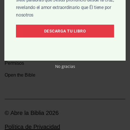
revelando el amor extraordinario que Él tiene por
Una caminata por la historia bíblica
nosotros
Boletín
DESCARGA TU LIBRO
Donar
Medios y emisoras
Permisos
No gracias
Open the Bible
© Abre la Biblia 2026
Política de Privacidad