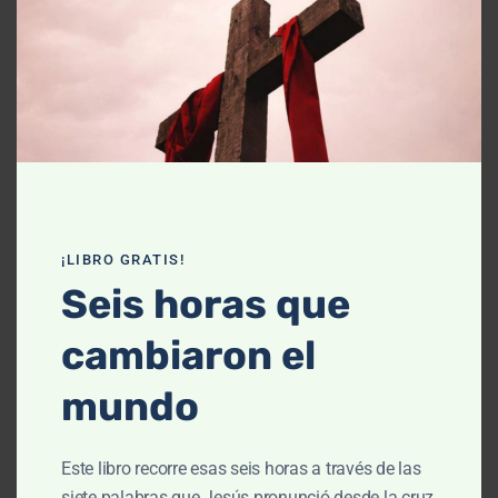
Declaración de fe
Contáctanos
Recursos
Enseñanza
Podcasts
¡LIBRO GRATIS!
Artículos
Seis horas que
Cursos
cambiaron el
Libros
mundo
El cielo, cómo llegué aquí (Película)
Este libro recorre esas seis horas a través de las
Un vuelo por la historia bíblica
siete palabras que Jesús pronunció desde la cruz,