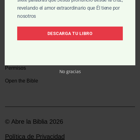
revelando el amor extraordinario que Él tiene por
Una caminata por la historia bíblica
nosotros
Boletín
DESCARGA TU LIBRO
Donar
Medios y emisoras
Permisos
No gracias
Open the Bible
© Abre la Biblia 2026
Política de Privacidad