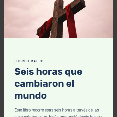
Declaración de fe
Contáctanos
Recursos
Enseñanza
Podcasts
¡LIBRO GRATIS!
Artículos
Seis horas que
Cursos
cambiaron el
Libros
mundo
El cielo, cómo llegué aquí (Película)
Este libro recorre esas seis horas a través de las
Un vuelo por la historia bíblica
siete palabras que Jesús pronunció desde la cruz,