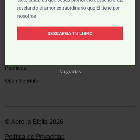
revelando el amor extraordinario que Él tiene por
Una caminata por la historia bíblica
nosotros
Boletín
DESCARGA TU LIBRO
Donar
Medios y emisoras
Permisos
No gracias
Open the Bible
© Abre la Biblia 2026
Política de Privacidad