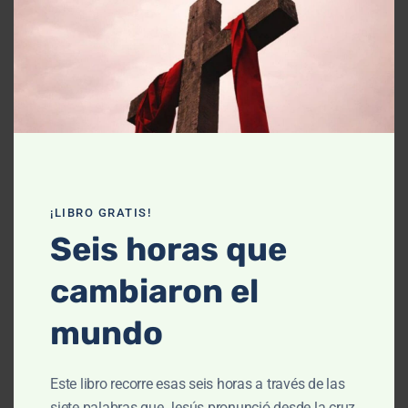
Declaración de fe
Contáctanos
Recursos
Enseñanza
Podcasts
¡LIBRO GRATIS!
Artículos
Seis horas que
Cursos
cambiaron el
Libros
mundo
El cielo, cómo llegué aquí (Película)
Este libro recorre esas seis horas a través de las
Un vuelo por la historia bíblica
siete palabras que Jesús pronunció desde la cruz,