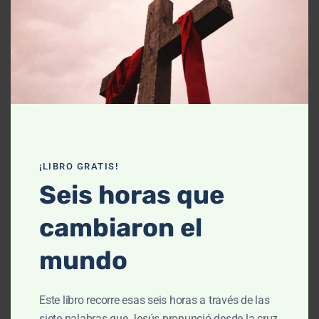
Declaración de fe
Contáctanos
Recursos
Enseñanza
Podcasts
¡LIBRO GRATIS!
Artículos
Seis horas que
Cursos
cambiaron el
Libros
mundo
El cielo, cómo llegué aquí (Película)
Este libro recorre esas seis horas a través de las
Un vuelo por la historia bíblica
siete palabras que Jesús pronunció desde la cruz,