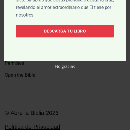
revelando el amor extraordinario que Él tiene por
Una caminata por la historia bíblica
nosotros
Boletín
DESCARGA TU LIBRO
Donar
Medios y emisoras
Permisos
No gracias
Open the Bible
© Abre la Biblia 2026
Política de Privacidad