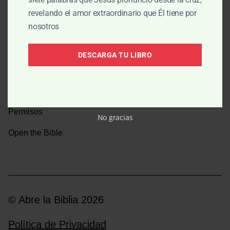
revelando el amor extraordinario que Él tiene por
Una caminata por la historia bíblica
nosotros
Boletín
DESCARGA TU LIBRO
Donar
Medios y emisoras
Permisos
No gracias
Open the Bible
© Abre la Biblia 2026
Política de Privacidad