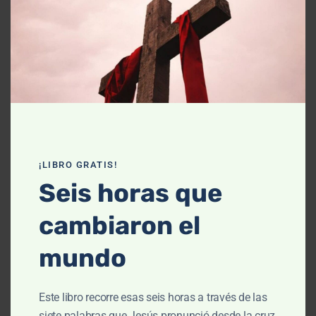
Declaración de fe
Contáctanos
Recursos
Enseñanza
Podcasts
¡LIBRO GRATIS!
Artículos
Seis horas que
Cursos
cambiaron el
Libros
mundo
El cielo, cómo llegué aquí (Película)
Este libro recorre esas seis horas a través de las
Un vuelo por la historia bíblica
siete palabras que Jesús pronunció desde la cruz,