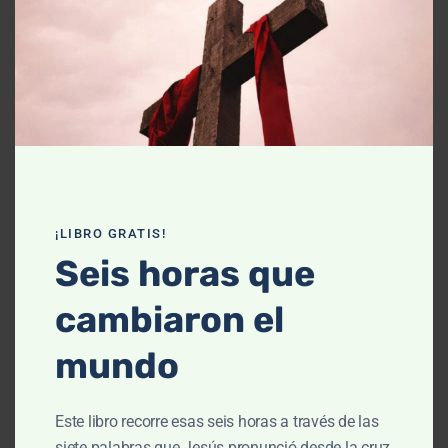
Declaración de fe
Contáctanos
Recursos
Enseñanza
Podcasts
¡LIBRO GRATIS!
Artículos
Seis horas que
Cursos
cambiaron el
Libros
mundo
El cielo, cómo llegué aquí (Película)
Este libro recorre esas seis horas a través de las
Un vuelo por la historia bíblica
siete palabras que Jesús pronunció desde la cruz,