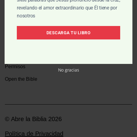
revelando el amor extraordinario que Él tiene por
Una caminata por la historia bíblica
nosotros
Boletín
DESCARGA TU LIBRO
Donar
Medios y emisoras
Permisos
No gracias
Open the Bible
© Abre la Biblia 2026
Política de Privacidad