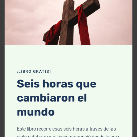
Declaración de fe
Contáctanos
Recursos
Enseñanza
Podcasts
¡LIBRO GRATIS!
Artículos
Seis horas que
Cursos
cambiaron el
Libros
mundo
El cielo, cómo llegué aquí (Película)
Este libro recorre esas seis horas a través de las
Un vuelo por la historia bíblica
siete palabras que Jesús pronunció desde la cruz,