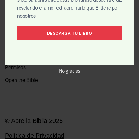
revelando el amor extraordinario que Él tiene por
Una caminata por la historia bíblica
nosotros
Boletín
DESCARGA TU LIBRO
Donar
Medios y emisoras
Permisos
No gracias
Open the Bible
© Abre la Biblia 2026
Política de Privacidad