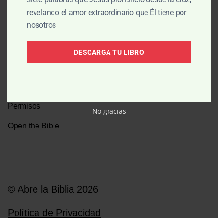
revelando el amor extraordinario que Él tiene por
Una caminata por la historia bíblica
nosotros
Boletín
DESCARGA TU LIBRO
Donar
Medios y emisoras
Permisos
No gracias
Open the Bible
© Abre la Biblia 2026
Política de Privacidad