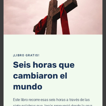
Declaración de fe
Contáctanos
Recursos
Enseñanza
Podcasts
¡LIBRO GRATIS!
Artículos
Seis horas que
Cursos
cambiaron el
Libros
mundo
El cielo, cómo llegué aquí (Película)
Este libro recorre esas seis horas a través de las
Un vuelo por la historia bíblica
siete palabras que Jesús pronunció desde la cruz,