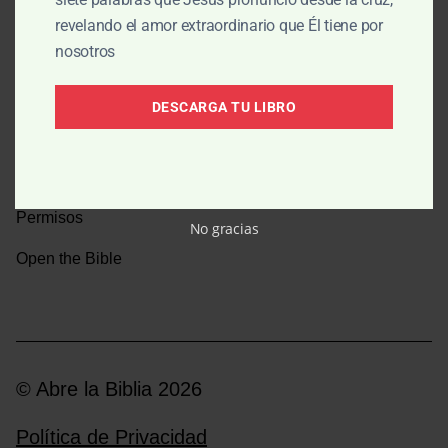
revelando el amor extraordinario que Él tiene por
Una caminata por la historia bíblica
nosotros
Boletín
DESCARGA TU LIBRO
Donar
Medios y emisoras
Permisos
No gracias
Open the Bible
© Abre la Biblia 2026
Política de Privacidad