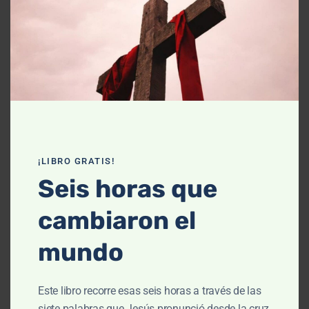
Declaración de fe
Contáctanos
Recursos
Enseñanza
Podcasts
¡LIBRO GRATIS!
Artículos
Seis horas que
Cursos
cambiaron el
Libros
mundo
El cielo, cómo llegué aquí (Película)
Este libro recorre esas seis horas a través de las
Un vuelo por la historia bíblica
siete palabras que Jesús pronunció desde la cruz,