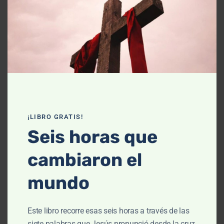
Declaración de fe
Contáctanos
Recursos
Enseñanza
Podcasts
¡LIBRO GRATIS!
Artículos
Seis horas que
Cursos
cambiaron el
Libros
mundo
El cielo, cómo llegué aquí (Película)
Este libro recorre esas seis horas a través de las
Un vuelo por la historia bíblica
siete palabras que Jesús pronunció desde la cruz,