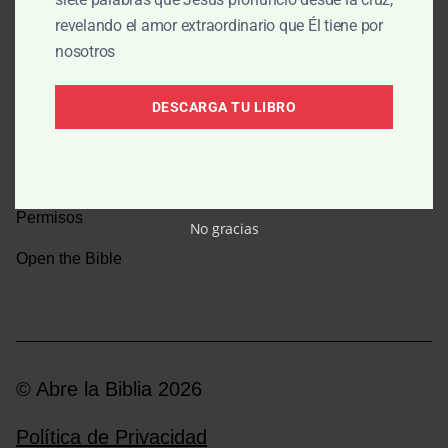
revelando el amor extraordinario que Él tiene por
Una caminata por la historia bíblica
nosotros
Boletín
DESCARGA TU LIBRO
Donar
Medios y emisoras
Permisos
No gracias
Open the Bible
© Abre la Biblia 2026
Política de Privacidad