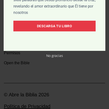
revelando el amor extraordinario que Él tiene por
Una caminata por la historia bíblica
nosotros
Boletín
DESCARGA TU LIBRO
Donar
Medios y emisoras
Permisos
No gracias
Open the Bible
© Abre la Biblia 2026
Política de Privacidad