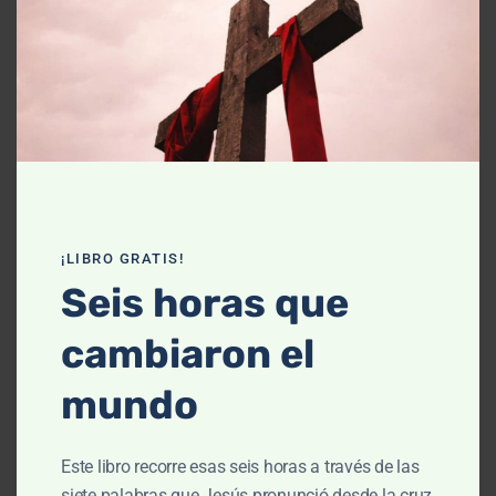
Declaración de fe
Contáctanos
Recursos
Enseñanza
Podcasts
¡LIBRO GRATIS!
Artículos
Seis horas que
Cursos
cambiaron el
Libros
mundo
El cielo, cómo llegué aquí (Película)
Este libro recorre esas seis horas a través de las
Un vuelo por la historia bíblica
siete palabras que Jesús pronunció desde la cruz,