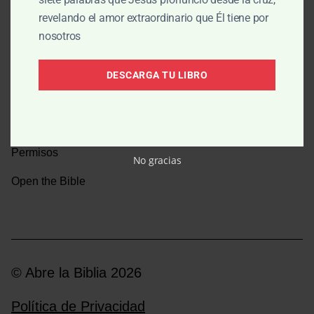
revelando el amor extraordinario que Él tiene por
Una caminata por la historia bíblica
nosotros
Boletín
DESCARGA TU LIBRO
Donar
Medios y emisoras
Permisos
No gracias
Open the Bible
© Abre la Biblia 2026
Política de Privacidad