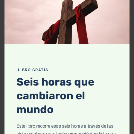
Declaración de fe
Contáctanos
Recursos
Enseñanza
Podcasts
¡LIBRO GRATIS!
Artículos
Seis horas que
Cursos
cambiaron el
Libros
mundo
El cielo, cómo llegué aquí (Película)
Este libro recorre esas seis horas a través de las
Un vuelo por la historia bíblica
siete palabras que Jesús pronunció desde la cruz,