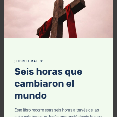
Declaración de fe
Contáctanos
Recursos
Enseñanza
Podcasts
¡LIBRO GRATIS!
Artículos
Seis horas que
Cursos
cambiaron el
Libros
mundo
El cielo, cómo llegué aquí (Película)
Este libro recorre esas seis horas a través de las
Un vuelo por la historia bíblica
siete palabras que Jesús pronunció desde la cruz,