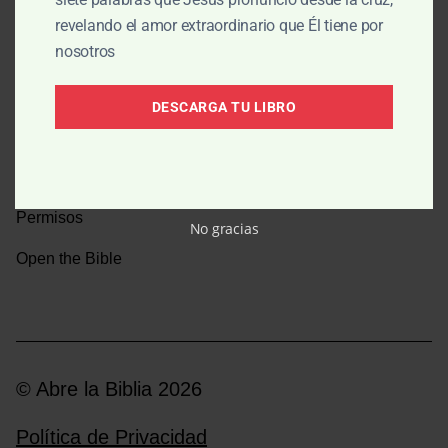
revelando el amor extraordinario que Él tiene por
Una caminata por la historia bíblica
nosotros
Boletín
DESCARGA TU LIBRO
Donar
Medios y emisoras
Permisos
No gracias
Open the Bible
© Abre la Biblia 2026
Política de Privacidad