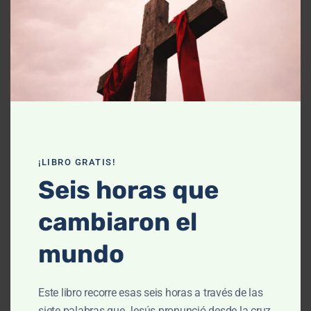
Declaración de fe
Contáctanos
Recursos
Enseñanza
Podcasts
¡LIBRO GRATIS!
Artículos
Seis horas que
Cursos
cambiaron el
Libros
mundo
El cielo, cómo llegué aquí (Película)
Este libro recorre esas seis horas a través de las
Un vuelo por la historia bíblica
siete palabras que Jesús pronunció desde la cruz,