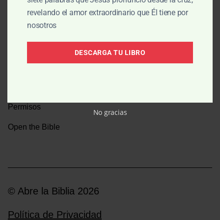
revelando el amor extraordinario que Él tiene por
Una caminata por la historia bíblica
nosotros
Boletín
DESCARGA TU LIBRO
Donar
Medios y emisoras
Permisos
No gracias
Open the Bible
© Abre la Biblia 2026
Política de Privacidad