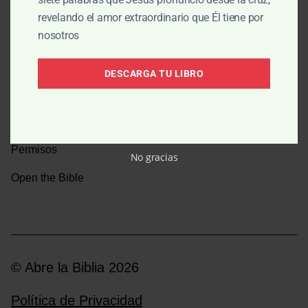
revelando el amor extraordinario que Él tiene por
Una caminata por la historia bíblica
nosotros
Boletín
DESCARGA TU LIBRO
Donar
Medios y emisoras
Permisos
No gracias
Open the Bible
© Abre la Biblia 2026
Política de Privacidad