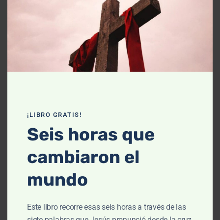
Declaración de fe
Contáctanos
Recursos
Enseñanza
Podcasts
¡LIBRO GRATIS!
Artículos
Seis horas que
Cursos
cambiaron el
Libros
mundo
El cielo, cómo llegué aquí (Película)
Este libro recorre esas seis horas a través de las
Un vuelo por la historia bíblica
siete palabras que Jesús pronunció desde la cruz,