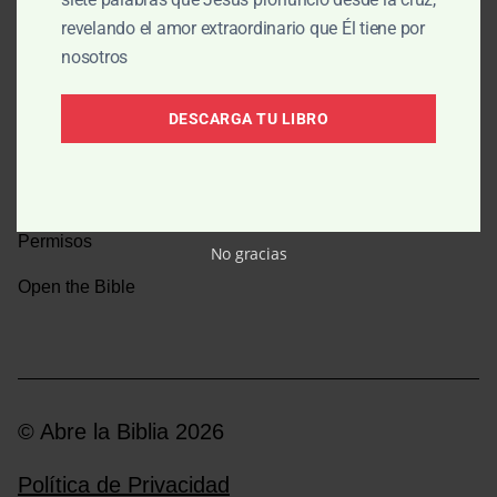
revelando el amor extraordinario que Él tiene por
Una caminata por la historia bíblica
nosotros
Boletín
DESCARGA TU LIBRO
Donar
Medios y emisoras
Permisos
No gracias
Open the Bible
© Abre la Biblia 2026
Política de Privacidad