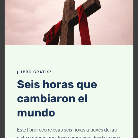
Declaración de fe
Contáctanos
Recursos
Enseñanza
Podcasts
¡LIBRO GRATIS!
Artículos
Seis horas que
Cursos
cambiaron el
Libros
mundo
El cielo, cómo llegué aquí (Película)
Este libro recorre esas seis horas a través de las
Un vuelo por la historia bíblica
siete palabras que Jesús pronunció desde la cruz,