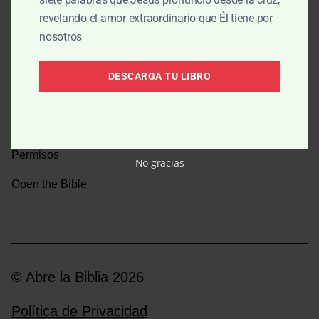
revelando el amor extraordinario que Él tiene por
Una caminata por la historia bíblica
nosotros
Boletín
DESCARGA TU LIBRO
Donar
Medios y emisoras
Permisos
No gracias
Open the Bible
© Abre la Biblia 2026
Política de Privacidad