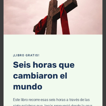
Declaración de fe
Contáctanos
Recursos
Enseñanza
Podcasts
¡LIBRO GRATIS!
Artículos
Seis horas que
Cursos
cambiaron el
Libros
mundo
El cielo, cómo llegué aquí (Película)
Este libro recorre esas seis horas a través de las
Un vuelo por la historia bíblica
siete palabras que Jesús pronunció desde la cruz,