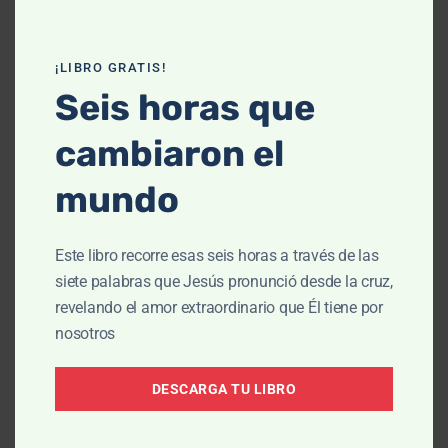
¡LIBRO GRATIS!
Seis horas que
cambiaron el
mundo
Este libro recorre esas seis horas a través de las
siete palabras que Jesús pronunció desde la cruz,
ARTÍCULO
revelando el amor extraordinario que Él tiene por
¿Necesito confesar mis
nosotros
pecados a otros creyentes?
DESCARGA TU LIBRO
Colin Smith
|
Abr 21, 2025