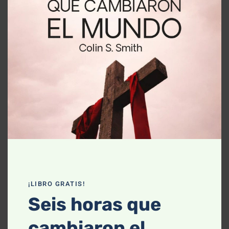
this
mod
ARTÍCULO
7 Salmos para confesar tus
pecados
Kevin Halloran
|
Jun 20, 2026
¡LIBRO GRATIS!
Seis horas que
cambiaron el