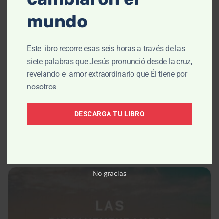
mundo
Este libro recorre esas seis horas a través de las
siete palabras que Jesús pronunció desde la cruz,
revelando el amor extraordinario que Él tiene por
nosotros
ENSEÑANZA
Cultivando la pureza, Parte 2
DESCARGA TU LIBRO
Jun 16, 2026
No gracias