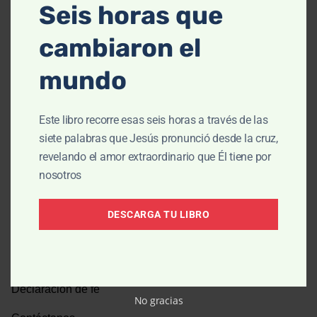
Seis horas que
cambiaron el
P.O. Box 3454
Barrington, IL 60011
mundo
Este libro recorre esas seis horas a través de las
siete palabras que Jesús pronunció desde la cruz,
Contáctanos
revelando el amor extraordinario que Él tiene por
nosotros
DESCARGA TU LIBRO
Sobre Nosotros
Equipo
Declaración de fe
No gracias