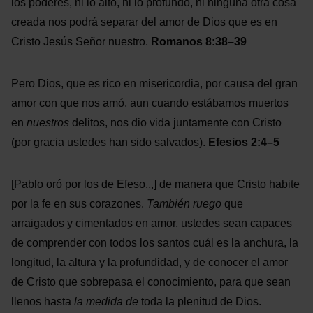
los poderes, ni lo alto, ni lo profundo, ni ninguna otra cosa
creada nos podrá separar del amor de Dios que es en
Cristo Jesús Señor nuestro.
Romanos 8:38–39
Pero Dios, que es rico en misericordia, por causa del gran
amor con que nos amó, aun cuando estábamos muertos
en
nuestros
delitos, nos dio vida juntamente con Cristo
(por gracia ustedes han sido salvados).
Efesios 2:4–5
[Pablo oró por los de Efeso,,,] de manera que Cristo habite
por la fe en sus corazones.
También ruego
que
arraigados y cimentados en amor, ustedes sean capaces
de comprender con todos los santos cuál es la anchura, la
longitud, la altura y la profundidad, y de conocer el amor
de Cristo que sobrepasa el conocimiento, para que sean
llenos hasta
la medida de
toda la plenitud de Dios.