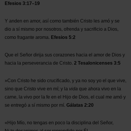
Efesios 3:17–19
Y anden en amor, así como también Cristo les amó y se
dio a sí mismo por nosotros, ofrenda y sacrificio a Dios,
como fragante aroma.
Efesios 5:2
Que el Señor dirija sus corazones hacia el amor de Dios y
hacia la perseverancia de Cristo.
2 Tesalonicenses 3:5
»Con Cristo he sido crucificado, y ya no soy yo el que vive,
sino que Cristo vive en mí; y la
vida
que ahora vivo en la
carne, la vivo por la fe en el Hijo de Dios, el cual me amó y
se entregó a sí mismo por mí.
Gálatas 2:20
«Hijo Mío, no tengas en poco la disciplina del Señor,
Ni te desanimes al ser reprendido por Él.