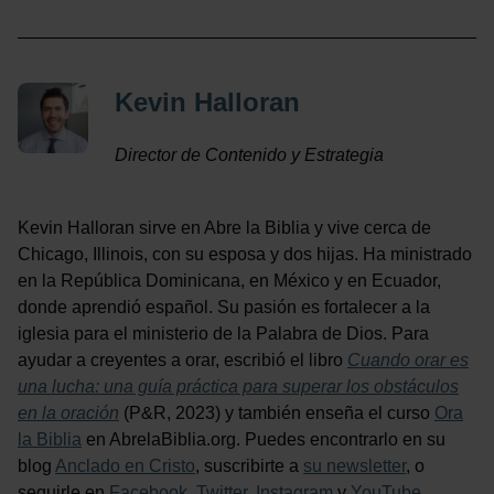
Kevin Halloran
Director de Contenido y Estrategia
Kevin Halloran sirve en Abre la Biblia y vive cerca de
Chicago, Illinois, con su esposa y dos hijas. Ha ministrado
en la República Dominicana, en México y en Ecuador,
donde aprendió español. Su pasión es fortalecer a la
iglesia para el ministerio de la Palabra de Dios. Para
ayudar a creyentes a orar, escribió el libro
Cuando orar es
una lucha: una guía práctica para superar los obstáculos
en la oración
(P&R, 2023) y también enseña el curso
Ora
la Biblia
en AbrelaBiblia.org. Puedes encontrarlo en su
blog
Anclado en Cristo
, suscribirte a
su newsletter
, o
seguirle en
Facebook
,
Twitter
,
Instagram
y
YouTube
.