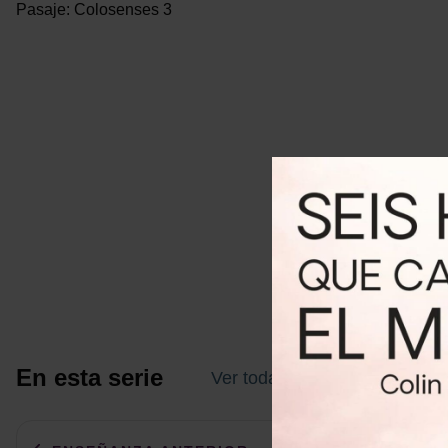
Pasaje: Colosenses 3
En esta serie
Ver todas las enseñanzas