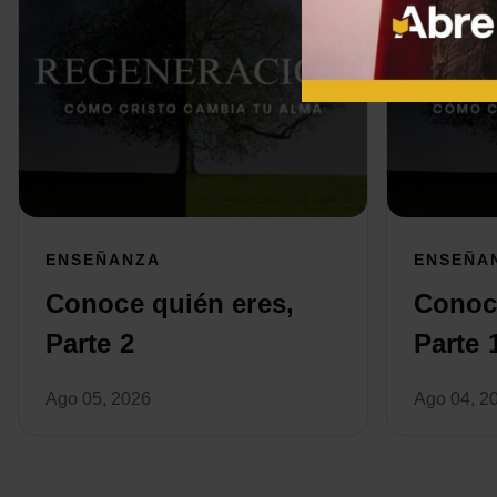
ENSEÑANZA
ENSEÑA
Conoce quién eres,
Conoce
Parte 2
Parte 
Ago 05, 2026
Ago 04, 2