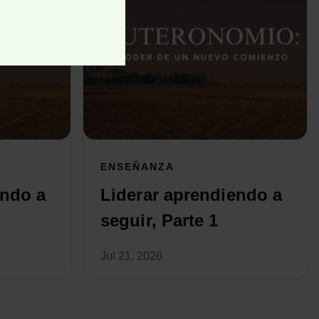
ENSEÑANZA
endo a
Liderar aprendiendo a
seguir, Parte 1
Jul 21, 2026