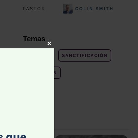
PASTOR
COLIN SMITH
Temas
Close
PECADO
SANCTIFICACIÓN
this
module
TENTACIÓN
s que