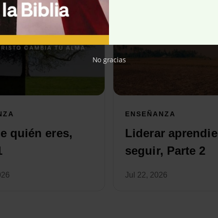
No gracias
NZA
ENSEÑANZA
 quién eres,
Liderar aprendi
1
seguir, Parte 2
026
Jul 22, 2026