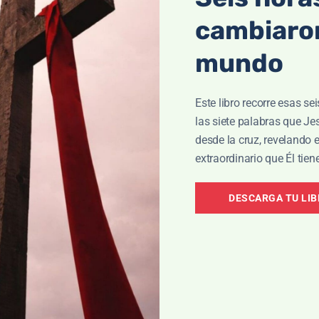
SIGUIENTE ENSEÑANZ
cambiaron
Haz avanzar el ba
mundo
Este libro recorre esas se
Nov 21, 2025
las siete palabras que J
desde la cruz, revelando 
extraordinario que Él tien
DESCARGA TU LI
ENSEÑANZA RELACIONADA