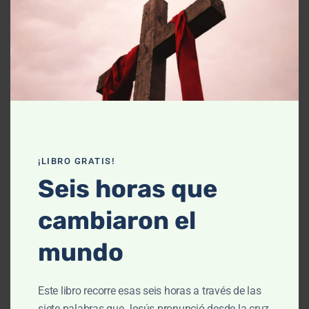
Declaración de fe
Contáctanos
Recursos
Enseñanza
Podcasts
¡LIBRO GRATIS!
Artículos
Seis horas que
Cursos
cambiaron el
Libros
mundo
El cielo, cómo llegué aquí (Película)
Este libro recorre esas seis horas a través de las
Un vuelo por la historia bíblica
siete palabras que Jesús pronunció desde la cruz,