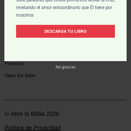
revelando el amor extraordinario que Él tiene por
Una caminata por la historia bíblica
nosotros
Boletín
DESCARGA TU LIBRO
Donar
Medios y emisoras
Permisos
No gracias
Open the Bible
© Abre la Biblia 2026
Política de Privacidad