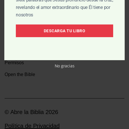
revelando el amor extraordinario que Él tiene por
Una caminata por la historia bíblica
nosotros
Boletín
DESCARGA TU LIBRO
Donar
Medios y emisoras
Permisos
No gracias
Open the Bible
© Abre la Biblia 2026
Política de Privacidad