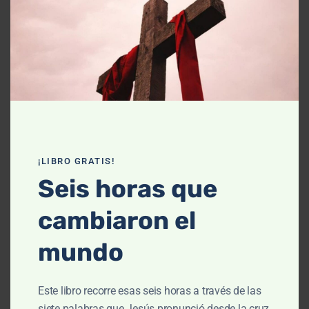
Declaración de fe
Contáctanos
Recursos
Enseñanza
Podcasts
¡LIBRO GRATIS!
Artículos
Seis horas que
Cursos
cambiaron el
Libros
mundo
El cielo, cómo llegué aquí (Película)
Este libro recorre esas seis horas a través de las
Un vuelo por la historia bíblica
siete palabras que Jesús pronunció desde la cruz,