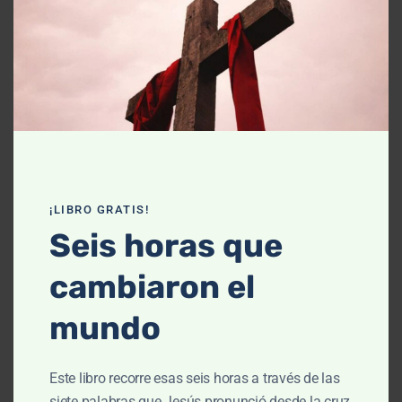
Declaración de fe
Contáctanos
Recursos
Enseñanza
Podcasts
¡LIBRO GRATIS!
Artículos
Seis horas que
Cursos
cambiaron el
Libros
mundo
El cielo, cómo llegué aquí (Película)
Este libro recorre esas seis horas a través de las
Un vuelo por la historia bíblica
siete palabras que Jesús pronunció desde la cruz,