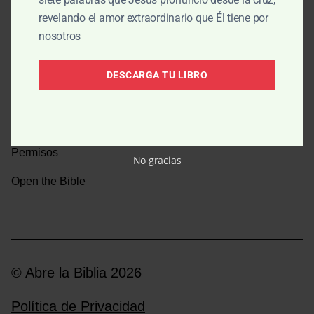
revelando el amor extraordinario que Él tiene por
Una caminata por la historia bíblica
nosotros
Boletín
DESCARGA TU LIBRO
Donar
Medios y emisoras
Permisos
No gracias
Open the Bible
© Abre la Biblia 2026
Política de Privacidad