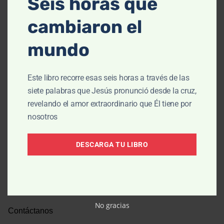
Seis horas que
P.O. Box 3454
cambiaron el
Barrington, IL 60011
mundo
Este libro recorre esas seis horas a través de las
siete palabras que Jesús pronunció desde la cruz,
Contáctanos
revelando el amor extraordinario que Él tiene por
nosotros
DESCARGA TU LIBRO
Sobre Nosotros
Equipo
Declaración de fe
No gracias
Contáctanos