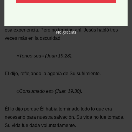
abandonado?
»
(Mateo 27:46; Marcos 15:33).
Él fue abandonado para que nosotros nunca tuviéramos
esa experiencia.
Pero no termino ahí. Jesús habló tres
No gracias
veces más en la oscuridad.
«
Tengo sed
»
(Juan 19:28).
Él dijo, reflejando la agonía de Su sufrimiento.
«
Consumado es
»
(Juan 19:30).
Él lo dijo porque Él había terminado todo lo que era
necesario para nuestra salvación. Su vida no fue tomada,
Su vida fue dada voluntariamente.