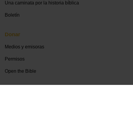
Una caminata por la historia bíblica
Boletín
Donar
Medios y emisoras
Permisos
Open the Bible
© Abre la Biblia 2026
Política de Privacidad