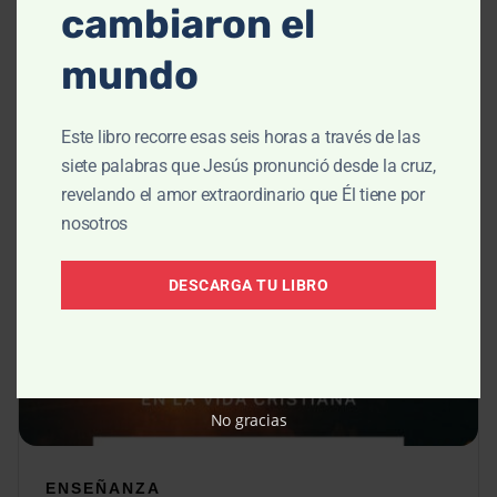
cambiaron el
lloran, Parte 2
mundo
May 21, 2026
Este libro recorre esas seis horas a través de las
siete palabras que Jesús pronunció desde la cruz,
revelando el amor extraordinario que Él tiene por
nosotros
DESCARGA TU LIBRO
No gracias
ENSEÑANZA