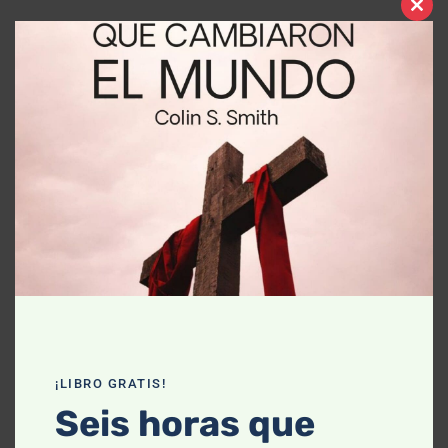
Clo
ENSEÑANZA RELACIONADA
this
mod
¡LIBRO GRATIS!
ENSEÑANZA
Seis horas que
Bienaventurados los que