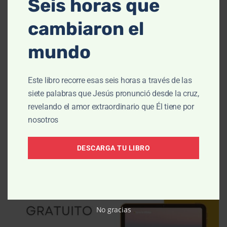
Seis horas que
Enseñanza:
La voluntad de Dios
(escucha abajo)
|
cambiaron el
Parte 2
mundo
Este libro recorre esas seis horas a través de las
siete palabras que Jesús pronunció desde la cruz,
revelando el amor extraordinario que Él tiene por
nosotros
DESCARGA TU LIBRO
No gracias