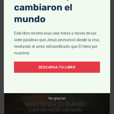
cambiaron el
mundo
ENSEÑANZA
Este libro recorre esas seis horas a través de las
Orando por la persona que te
siete palabras que Jesús pronunció desde la cruz,
causa dolor, parte 1
revelando el amor extraordinario que Él tiene por
nosotros
Mar 17, 2026
DESCARGA TU LIBRO
No gracias