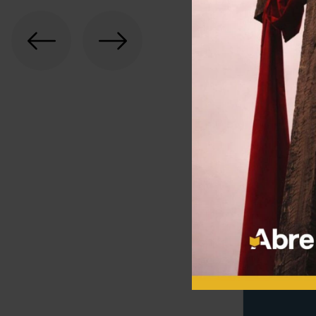
ARTÍCUL
Tres m
evange
Colin