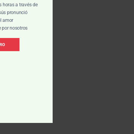
is horas a través de
esús pronunció
el amor
e por nosotros
BRO