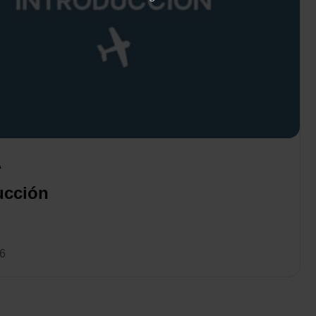
A
ucción
26