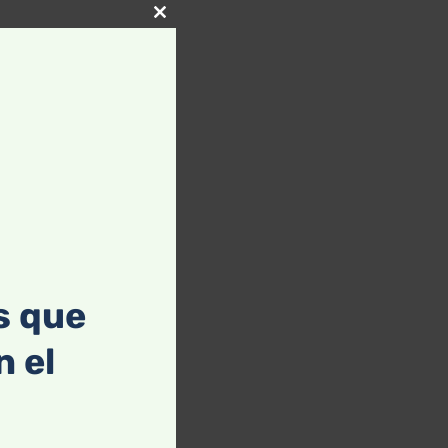
Close
this
module
s que
 el