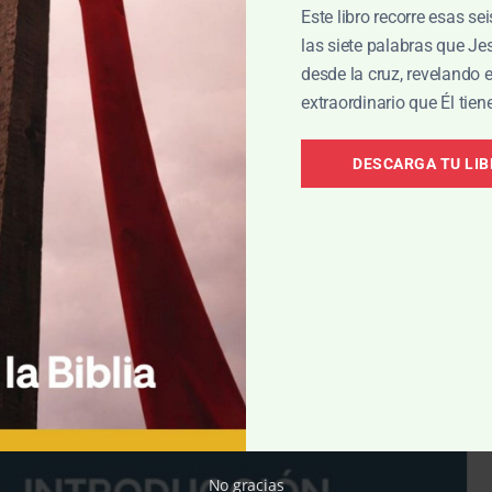
Este libro recorre esas se
las siete palabras que J
desde la cruz, revelando 
O
extraordinario que Él tien
aneras en que puedes alejarte del
lio
DESCARGA TU LI
 Smith
|
Ago 03, 2026
No gracias